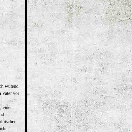
ich wütend
 Vater vor
 einer
end
ribischen
ucht