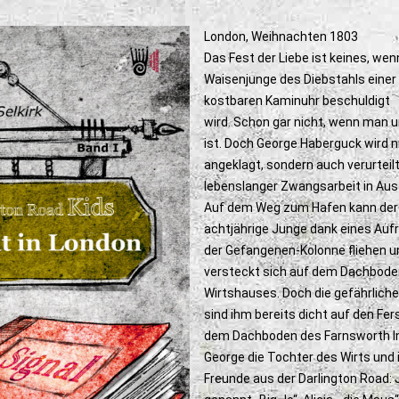
London, Weihnachten 1803
Das Fest der Liebe ist keines, we
Waisenjunge des Diebstahls einer
kostbaren Kaminuhr beschuldigt
wird. Schon gar nicht, wenn man 
ist. Doch George Haberguck wird n
angeklagt, sondern auch verurteilt
lebenslanger Zwangsarbeit in Aust
Auf dem Weg zum Hafen kann der
achtjährige Junge dank eines Auf
der Gefangenen-Kolonne fliehen u
versteckt sich auf dem Dachbode
Wirtshauses. Doch die gefährlich
sind ihm bereits dicht auf den Fer
dem Dachboden des Farnsworth Inn
George die Tochter des Wirts und 
Freunde aus der Darlington Road: 