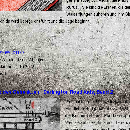
genannt „Big Jo“, Alicia, „die Maus
Rufus ... Sie sind die Ersten, die d
Waisenjungen zuhören und ihm G
ch da wird George entführt und die Jagd beginnt.
83985301157
ag Akademie der Abenteuer
datum: 21.10.2022
tsch
z des Gehenkten - Darlington Road Kids, Band 2
Weihnachten 1803 - Dem Herrenh
Middleton Hall ging kurz vor Weih
die Köchin verloren. Ma Baker spri
Weil sie auf Josephine und Terrenc
aufpassen soll, während Jos Vater 