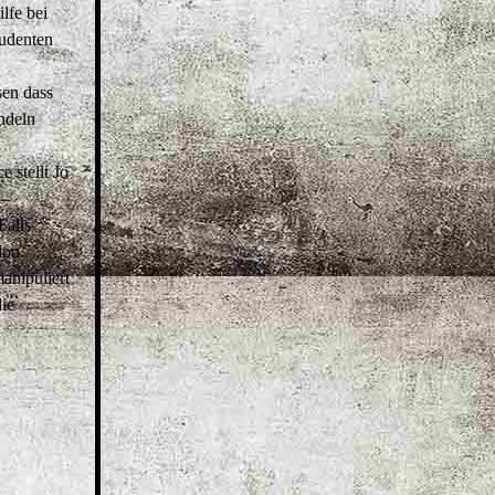
lfe bei
tudenten
sen dass
ndeln
 stellt Jo
 –
Falls
don.
manipuliert
die