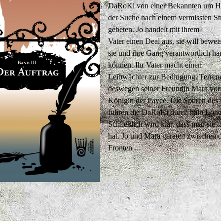
DaRoKi von einer Bekannten um Hi
der Suche nach einem vermissten S
gebeten. Jo handelt mit ihrem
Vater einen Deal aus, sie will bewei
sie und ihre Gang verantwortlich ha
können. Ihr Vater macht einen
Leibwächter zur Bedingung. Terrence
deswegen seiner Freundin Mara vor
Königin der Pavee. Die Spuren des 
führen die DaRoKi durch halb Lon
Schließlich wird klar, dass man sie 
hat. Jo und Mara geraten zwischen 
Fronten ...