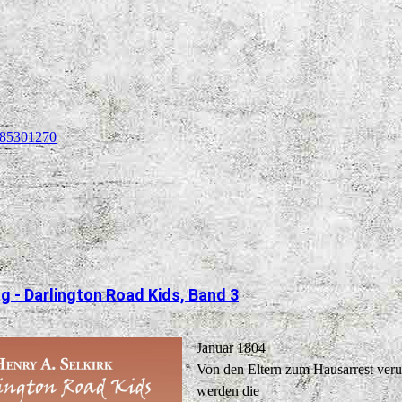
k
n
85301270
g - Darlington Road Kids, Band 3
Januar 1804
Von den Eltern zum Hausarrest verur
werden die