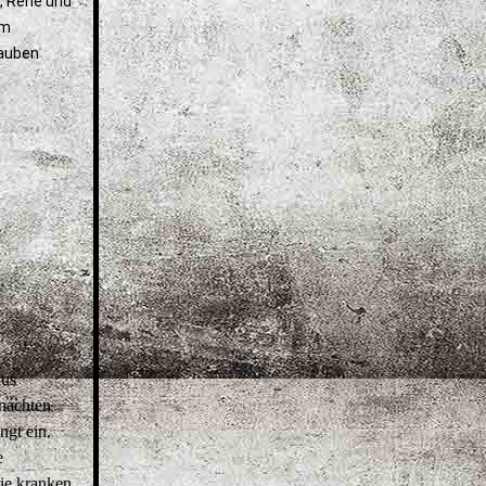
“, René und
em
lauben
aus
nachten
ngt ein.
e
die kranken