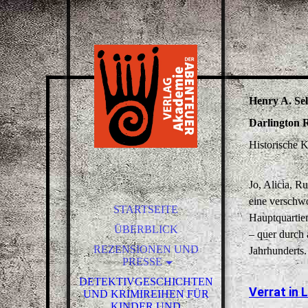
Henry A. Se
Darlington 
Historische 
Jo, Alicia, R
eine verschwo
STARTSEITE
Hauptquartier
ÜBERBLICK
– quer durch 
REZENSIONEN UND
Jahrhunderts.
PRESSE
DETEKTIVGESCHICHTEN
NEUIGKEITEN / NEWS
Verrat in 
UND KRIMIREIHEN FÜR
AUS DEM VERLAG
KINDER UND