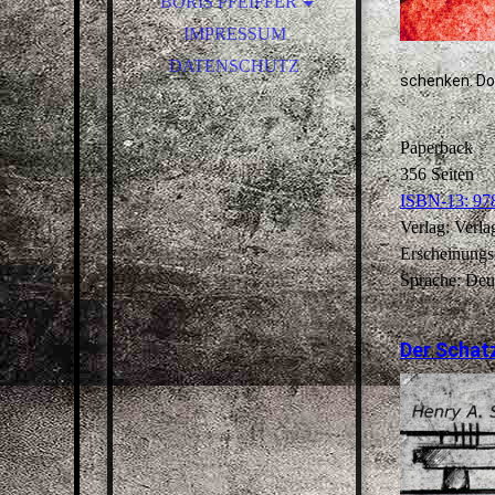
BORIS PFEIFFER
BLOG RANDNOTIZEN
IMPRESSUM
DATENSCHUTZ
schenken. Do
Paperback
356 Seiten
ISBN-13: 97
Verlag: Verl
Erscheinungs
Sprache: Deu
Der Schat