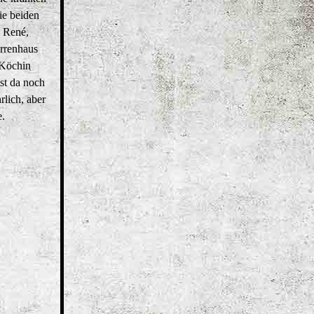
ie beiden
n René,
errenhaus
 Köchin
st da noch
lich, aber
e.