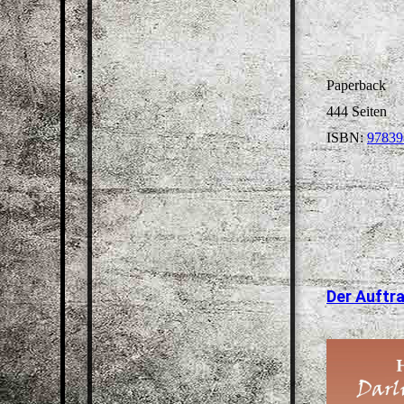
Paperbac
444 Seite
ISBN:
97839
Der Auftra