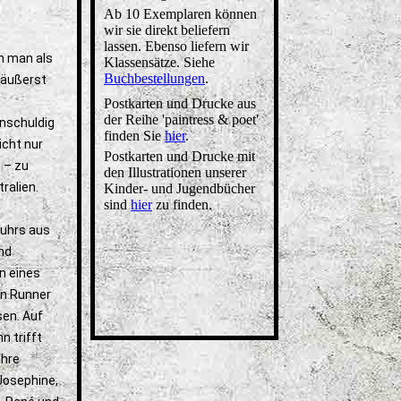
Ab 10 Exemplaren können
wir sie direkt beliefern
lassen. Ebenso liefern wir
nn man als
Klassensätze. Siehe
Buchbestellungen
.
 äußerst
Postkarten und Drucke aus
der Reihe 'paintress & poet'
unschuldig
finden Sie
hier
.
icht nur
Postkarten und Drucke mit
 – zu
den Illustrationen unserer
ralien.
Kinder- und Jugendbücher
sind
hier
zu finden.
ruhrs aus
nd
n eines
en Runner
sen. Auf
 trifft
ihre
Josephine,