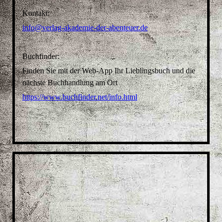
Kontakt:
info@verlag-akademie-der-abenteuer.de
Buchfinder:
Finden Sie mit der Web-App Ihr Lieblingsbuch und die
nächste Buchhandlung am Ort
https://www.buchfinder.net/info.html