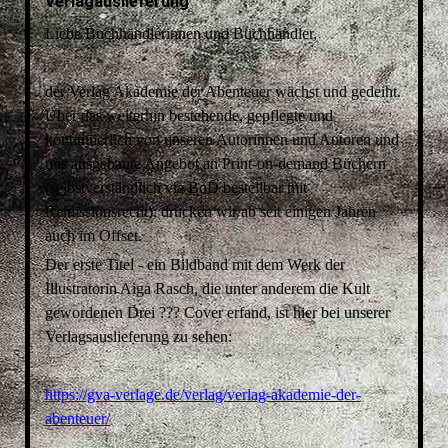
Verlagauslieferung
Liebe Buchhändlerinnen und Buchhändler,
der Verlag Akademie der Abenteuer wächst und gedeiht.
Über das weiterhin bestehende, gepflegte und
kontinuierlich von unseren Autorinnen und Autoren und
uns ausgebaute Angebot an Print-on-demand Büchern
(selbstverständlich via BoD bestellbar mit
Remissionsrecht), drucken wir ab seit einigen Jahren
auch im Offset.
Der erste Titel - ein Bildband mit dem Werk der
Illustratorin Aiga Rasch, die unter anderem die Kult
gewordenen Drei ??? Cover erfand, ist hier bei unserer
Verlagsauslieferung zu sehen:
https://gva-verlage.de/verlag/verlag-akademie-der-
abenteuer/