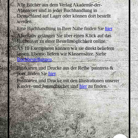
Alle Bücher aus dem Verlag Akademie-der-
Abenteuer sind in jeder Buchhandlung in
Deutschland auf Lager oder können dort bestellt
werden.
Eine Buchhandlung in Ihrer Nähe finden Sie
hier
.
Alternativ gelangen Sie über einen Klick auf das
Buchcover zu einer Bestellmöglichkeit online.
Ab 10 Exemplaren können wir sie direkt beliefern
lassen. Ebenso liefern wir Klassensätze. Siehe
Buchbestellungen
.
Postkarten und Drucke aus der Reihe 'paintress &
poet' finden Sie
hier
.
Postkarten und Drucke mit den Illustrationen unserer
Kinder- und Jugendbücher sind
hier
zu finden.