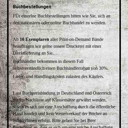
Buchbestellungen
FÜr einzelne Buchbestellungen bitten wie Sie, sich an
den stationären oder online Buchhandel zu wenden.
Ab
10 Exemplaren
aller Print-on-Demand Bände
beauftragen wir gerne unsere Druckerei mit einer
Direktlieferung an Sie.
Buchhändler bekommen in diesem Fall
selbstverständlich einen Buchhändlerrabatt von 30%.
Liefer- und Handlingskosten zulasten des Käufers.
Laut Buchpreisbindung in Deutschland und Österreich
dürfen Nachlässe auf Klassensätze gewährt werden,
sofern es sich um eine Anschaffung durch die öffentliche
Hand handelt und kein Weiterverkauf der Bücher an
SchülerInnen erfolgt. Bitte geben Sie bei Ihrer
Bestellung an, dass es sich um eine solche Anschaffung