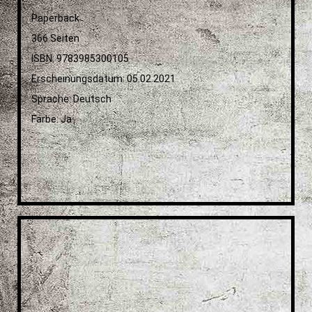
Paperback
366 Seiten
ISBN: 9783985300105
Erscheinungsdatum: 05.02.2021
Sprache: Deutsch
Farbe: Ja