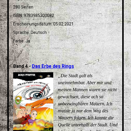
280 Seiten
ISBN: 9783985300082
Erscheinungsdatum: 05.02.2021
Sprache: Deutsch
Farbe: Ja
Band 4 -
Das Erbe des Rings
„Die Stadt galt als
uneinnehmbar. Aber mir und
meinen Mannen waren sie nicht
gewachsen, diese ach so
unbezwingbaren Mauern. Ich
musste ja nur dem Weg des
Wassers folgen. Ich kannte die
Quelle unterhalb der Stadt. Und