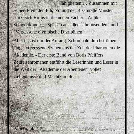
Fähigkeiten … Zusammen mit
seinen Freunden Fili, No und der Bisamratte Minster
stürzt sich Rufus in die neuen Fächer: „Antike
Schwertkunde“, „Speisen aus allen Jahrtausenden“ und
„Vergessene olympische Disziplinen“.
Aber das ist nur der Anfang. Schon bald durchströmen
längst vergessene Szenen aus der Zeit der Pharaonen die
Akademie. - Der erste Band von Boris Pfeiffers
Zeitreisenromanen entführt die Leserinnen und Leser in
die Welt der "Akademie der Abenteuer" voller
Geheimnisse und Machtkämpfe.
Paperback