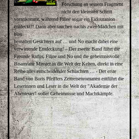
Forschung an seinem Fragment
nicht den kleinsten Schritt
vorankommt, während Filine sogar ein Eidouranion
entdeckt?! Dann aber tauchen nachts zwei Mädchen mit
blau
bemalten Gesichtern auf … und No macht dabei eine
verwirrende Entdeckung! – Der zweite Band führt die
Freunde Rufus, Filine und No und die geheimnisvolle
Bisamratte Minster in die Welt der Kelten, direkt in eine
Reihe alles entscheidender Schlachten … - Der erste
Band von Boris Pfeiffers Zeitreisenromanen entführt die
Leserinnen und Leser in die Welt der "Akademie der
Abenteuer" voller Geheimnisse und Machtkämpfe.