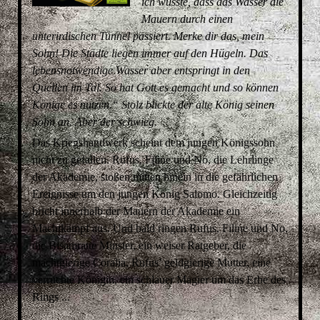
ich wusste, dass das Wasser die
Mauern durch einen
unterirdischen Tunnel passiert. Merke dir das, mein
Sohn! Die Städte liegen immer auf den Hügeln. Das
lebensnotwendige Wasser aber entspringt in den
Quellen im Tal. So hat Gott es gemacht und so können
Könige es nutzen.“ Stolz blickte der alte König seinen
Sohn an. Aber der schwieg.
Das Kriegshandwerk scheint dem jungen Königssohn
nicht zu gefallen. Rufus, Filine und No, die Lehrlinge
der Akademie, stoßen mitten hinein in die gefährlichen
Ereignisse um den jungen König Salomo. Gleichzeitig
bricht innerhalb der Mauern der Akademie ein
Machtkampf aus. Und bald ringen Rufus, Filine und No,
die Bisamratte Minster, ein weiser Ratgeber, die
machtgierige Coralia, Rufus’ geldgierige Mutter, eine
verruchte Königin, ein schlauer Magier um das Erbe des
Rings ...