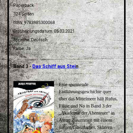
Paperback
324 Seiten
ISBN: 9783985300068
Erscheinungsdatum: 05.02.2021
Sprache: Deutsch
Farbe: Ja
Band 3 -
Das Schiff aus Stei
n
Eine spannende
Entführungsgeschichte quer
über das Mittelmeer hält Rufus,
Filine und No in Band 3 der
„Akademie der Abenteuer“ in
Atem. Zusammen mit einem
jungen Glasmacher, Sklaven