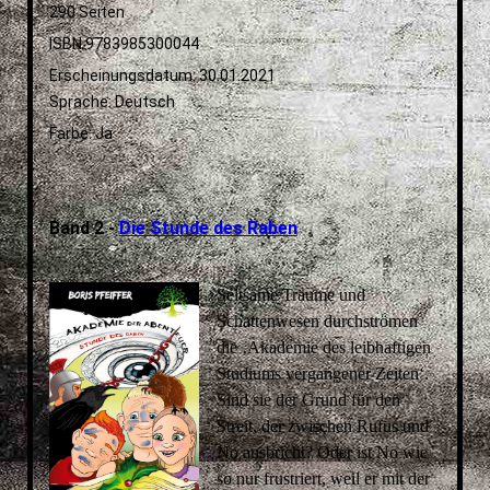
290 Seiten
ISBN 9783985300044
Erscheinungsdatum: 30.01.2021
Sprache: Deutsch
Farbe: Ja
Band 2 -
Die Stunde des Raben
Seltsame Träume und
Schattenwesen durchströmen
die ‚Akademie des leibhaftigen
Studiums vergangener Zeiten‘.
Sind sie der Grund für den
Streit, der zwischen Rufus und
No ausbricht? Oder ist No wie
so nur frustriert, weil er mit der