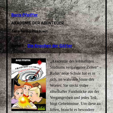
Boris Pfeiffer
AKADEMIE DER ABENTEUER
Teils farbig illustriert
Band 1 -
Die Knochen der Götter
„Akademie des leibhaftigen
Studiums vergangener Zeiten“ –
Rufus’ neue Schule hat es in
sich, im wahrsten Sinne des
Wortes: Sie steckt voller
rätselhafter Fundstücke aus der
Vergangenheit und jedes Teil
birgt Geheimnisse. Um diese zu
lüften, braucht es besondere