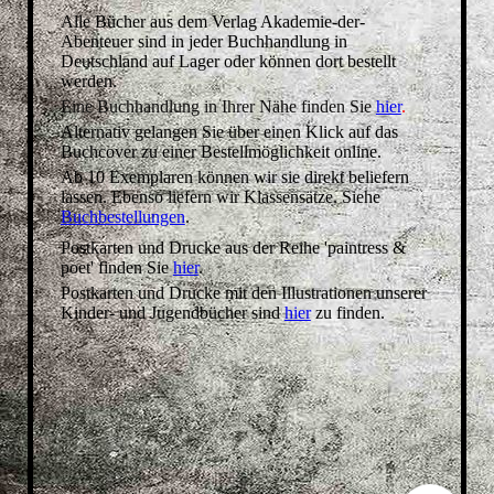
Alle Bücher aus dem Verlag Akademie-der-
Abenteuer sind in jeder Buchhandlung in
Deutschland auf Lager oder können dort bestellt
werden.
Eine Buchhandlung in Ihrer Nähe finden Sie
hier
.
Alternativ gelangen Sie über einen Klick auf das
Buchcover zu einer Bestellmöglichkeit online.
Ab 10 Exemplaren können wir sie direkt beliefern
lassen. Ebenso liefern wir Klassensätze. Siehe
Buchbestellungen
.
Postkarten und Drucke aus der Reihe 'paintress &
poet' finden Sie
hier
.
Postkarten und Drucke mit den Illustrationen unserer
Kinder- und Jugendbücher sind
hier
zu finden.